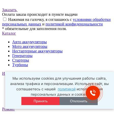
Заказать
Оплата заказа происходит в пункте выдачи
Нажимая на галочку, я соглашаюсь с
условиями обработки
персональных данных
и
политикой конфиденциальности
* обязательные для заполнения поля.
Каталог
Авто аккумуляторы
Мото аккумуляторы
Нестартерные аккумуляторы
Генераторы
Стартеры
Турбины
Информация
Мы используем cookies для улучшения работы сайта,
О компании
анализа трафика и персонализации. Используя сайт, вы
Новости
соглашаетесь с нашей
политикой
использования
Оптовым покупателям
персональных данных и cookies.
Обработка персональных данных
Политика конфиденциальности
Принять
Отклонить
Ремонт