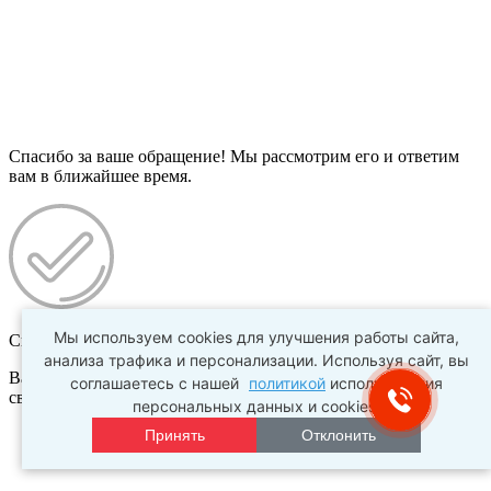
Спасибо за ваше обращение! Мы рассмотрим его и ответим
вам в ближайшее время.
Мы используем cookies для улучшения работы сайта,
Спасибо!
анализа трафика и персонализации. Используя сайт, вы
Ваш заказ №
???
успешно создан. В ближайшее время с Вами
соглашаетесь с нашей
политикой
использования
свяжется наш менеджер.
персональных данных и cookies.
Принять
Отклонить