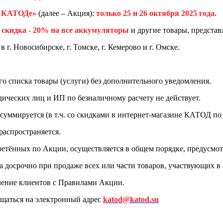
в КАТОДе»
(далее – Акция):
только
25 и 26 октября 2025 года.
т
скидка
- 20%
на все аккумуляторы
и другие товары, предста
в г. Новосибирске, г. Томске, г. Кемерово и г. Омске.
о списка товары (услуги) без дополнительного уведомления.
дических лиц и ИП по безналичному расчету не действует.
уммируется (в т.ч. со скидками в интернет-магазине КАТОД по 
распространяется.
бретённых по Акции, осуществляется в общем порядке, предусм
а досрочно при продаже всех или части товаров, участвующих в
мление клиентов с Правилами Акции.
ащаться на электронный адрес
katod@katod.su