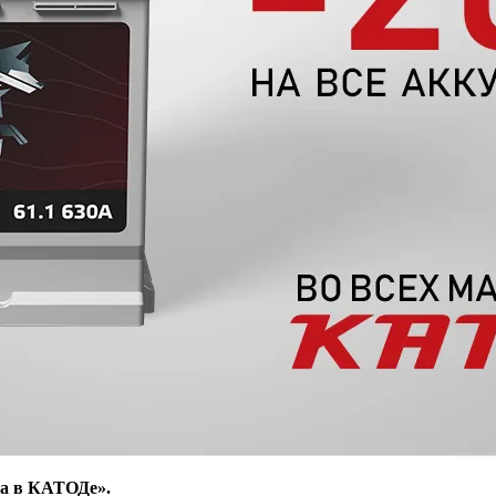
та в КАТОДе».